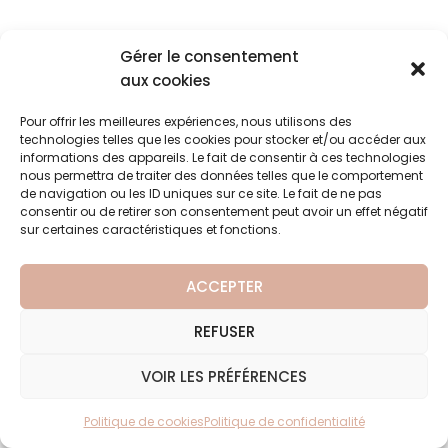
Gérer le consentement
aux cookies
6 novembre 2015
gdayoncs
Presse
Pour offrir les meilleures expériences, nous utilisons des
technologies telles que les cookies pour stocker et/ou accéder aux
informations des appareils. Le fait de consentir à ces technologies
2012-Guide Dussert Gerber
nous permettra de traiter des données telles que le comportement
SUIVANT
de navigation ou les ID uniques sur ce site. Le fait de ne pas
consentir ou de retirer son consentement peut avoir un effet négatif
sur certaines caractéristiques et fonctions.
Société civile Domaine de Seguin • Chemin de la House
ACCEPTER
• 33610 Canéjan • Tél : 05 56 75 02 43 • Fax : 05 56 89 35
41
REFUSER
CGV
I
MENTIONS LÉGALES
I
POLITIQUE DE CONFIDENTIALITÉ ET GESTION
VOIR LES PRÉFÉRENCES
DES COOKIES
I
CONCEPTION : DIGITAL MATE
Politique de cookies
Politique de confidentialité