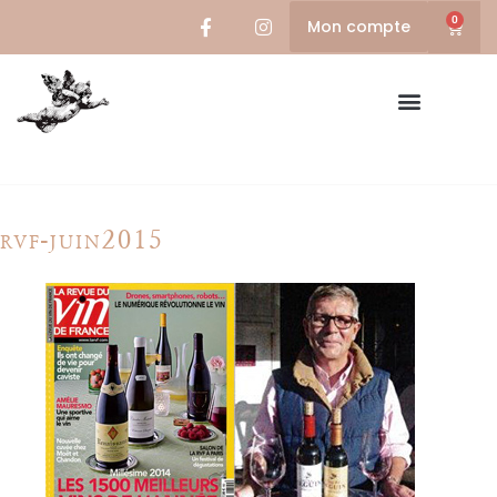
0
Mon compte
rvf-juin2015