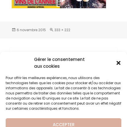
6 novembre 2015
333 × 222
Gérer le consentement
Laisser un commentaire
aux cookies
Vous devez
vous connecter
pour publier
un commentaire.
Pour offrir les meilleures expériences, nous utilisons des
technologies telles que les cookies pour stocker et/ou accéder aux
informations des appareils. Le fait de consentir à ces technologies
nous permettra de traiter des données telles que le comportement
de navigation ou les ID uniques sur ce site. Le fait de ne pas
2015-06-2015 – Revue des
PUBLIÉ DANS
consentir ou de retirer son consentement peut avoir un effet négatif
Vins de France
sur certaines caractéristiques et fonctions.
ACCEPTER