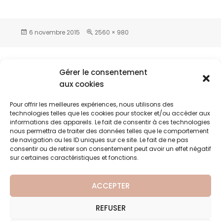
6 novembre 2015
2560 × 980
Gérer le consentement
aux cookies
Laisser un commentaire
Vous devez
vous connecter
pour publier
Pour offrir les meilleures expériences, nous utilisons des
un commentaire.
technologies telles que les cookies pour stocker et/ou accéder aux
informations des appareils. Le fait de consentir à ces technologies
nous permettra de traiter des données telles que le comportement
de navigation ou les ID uniques sur ce site. Le fait de ne pas
consentir ou de retirer son consentement peut avoir un effet négatif
Decouvrir-histoire
PUBLIÉ DANS
sur certaines caractéristiques et fonctions.
ACCEPTER
Société civile Domaine de Seguin • Chemin de la House
REFUSER
• 33610 Canéjan • Tél : 05 56 75 02 43 • Fax : 05 56 89 35