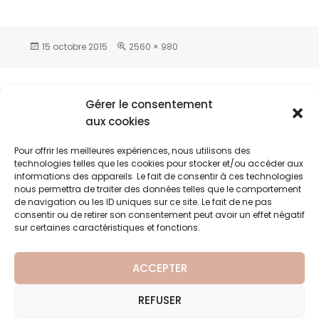
15 octobre 2015
2560 × 980
Gérer le consentement
aux cookies
Laisser un commentaire
Vous devez
vous connecter
pour publier
Pour offrir les meilleures expériences, nous utilisons des
un commentaire.
technologies telles que les cookies pour stocker et/ou accéder aux
informations des appareils. Le fait de consentir à ces technologies
nous permettra de traiter des données telles que le comportement
de navigation ou les ID uniques sur ce site. Le fait de ne pas
consentir ou de retirer son consentement peut avoir un effet négatif
Accueil
PUBLIÉ DANS
sur certaines caractéristiques et fonctions.
ACCEPTER
Société civile Domaine de Seguin • Chemin de la House
REFUSER
• 33610 Canéjan • Tél : 05 56 75 02 43 • Fax : 05 56 89 35