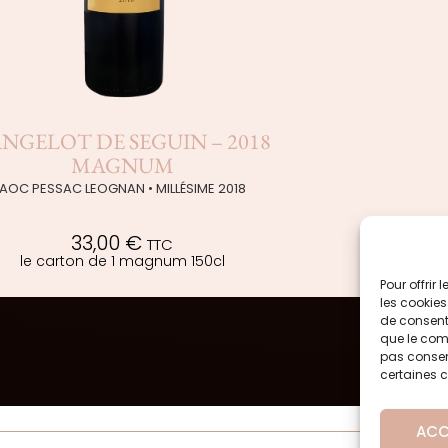
ANGELOT DE SEGUIN – 2018
MAGNUM
AOC PESSAC LEOGNAN • MILLÉSIME 2018
33,00
€
TTC
le carton de 1 magnum 150cl
Pour offrir
les cookies
de consenti
que le comp
pas consent
certaines c
ACC