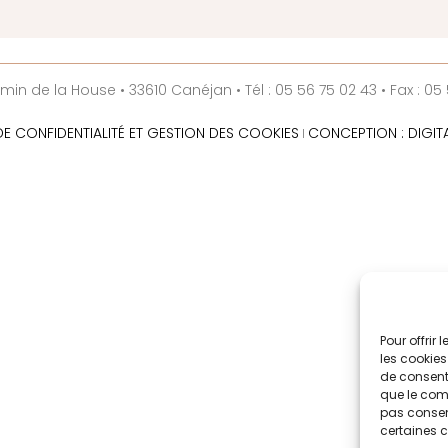
n de la House • 33610 Canéjan • Tél : 05 56 75 02 43 • Fax : 05 
DE CONFIDENTIALITÉ ET GESTION DES COOKIES
CONCEPTION : DIGIT
I
Pour offrir
les cookies
de consenti
que le comp
pas consent
certaines c